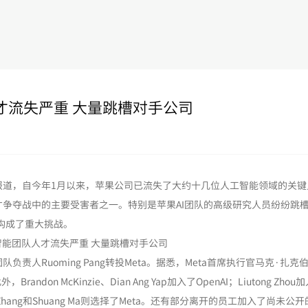
才流失严重 大量跳槽对手公司
，自今年1月以来，苹果公司已流失了大约十几位人工智能领域的关键
争夺战中的主要受害者之一。特别是苹果AI团队的高级研究人员纷纷跳
苹果构成了重大挑战。
Ruoming Pang转投Meta。据悉，Meta首席执行官马克·扎克
on McKinzie、Dian Ang Yap加入了OpenAI；Liutong Zhou
owen Zhang和Shuang Ma则选择了Meta。还有部分离开的员工加入了尚未公开