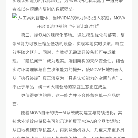
实现认知能力的代际跃迁，为MOVA扫地机筑起了一道竞争
者难以在短期内复制的数据壁垒。
第三，端侧AI的规模化落地。 通过模型优化与部署，复
杂AI能力可被压缩至低功耗设备，实现本地实时决策，响应
效率随之跃升。同时，当数据无需离开设备即可完成推
理，“隐私闭环”成为现实。端侧架构的天然安全性，结合
实时环境理解与自主决策能力的提升，使MOVA扫地机器人
从“执行终端”真正演变为“具备认知能力的空间节点”。
不止于单品：统一AI大脑驱动的家庭生态正在成型
更值得关注的是，这一能力并不会停留在单一产品层
面。
随着MOVA自研的统一AI系统成功建立与持续进化，其
技术外溢效应将极有可能迅速扩展至MOVA的全品类矩阵：
从扫地机到割草机器人，再到泳池机器人，乃至未来更多具