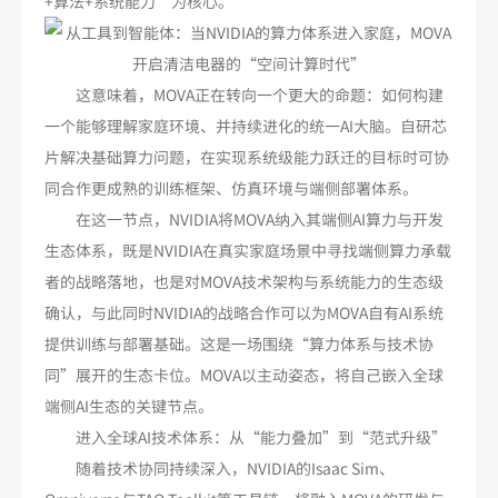
+算法+系统能力”为核心。
这意味着，MOVA正在转向一个更大的命题：如何构建
一个能够理解家庭环境、并持续进化的统一AI大脑。自研芯
片解决基础算力问题，在实现系统级能力跃迁的目标时可协
同合作更成熟的训练框架、仿真环境与端侧部署体系。
在这一节点，NVIDIA将MOVA纳入其端侧AI算力与开发
生态体系，既是NVIDIA在真实家庭场景中寻找端侧算力承载
者的战略落地，也是对MOVA技术架构与系统能力的生态级
确认，与此同时NVIDIA的战略合作可以为MOVA自有AI系统
提供训练与部署基础。这是一场围绕“算力体系与技术协
同”展开的生态卡位。MOVA以主动姿态，将自己嵌入全球
端侧AI生态的关键节点。
进入全球AI技术体系：从“能力叠加”到“范式升级”
随着技术协同持续深入，NVIDIA的Isaac Sim、