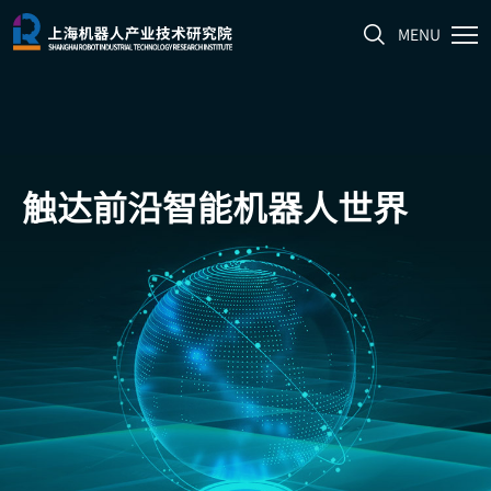
MENU
触达前沿
智能机器人世界