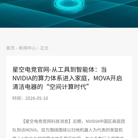
首页
新闻中心
正文
>
>
星空电竞官网-从工具到智能体：当
NVIDIA的算力体系进入家庭，MOVA开启
清洁电器的“空间计算时代”
时间：2026-05-10
【星空电竞官网科技消息】近期，NVIDIA中国区高层团
队到访MOVA，双方围绕围绕以扫地机器人为代表的家庭机